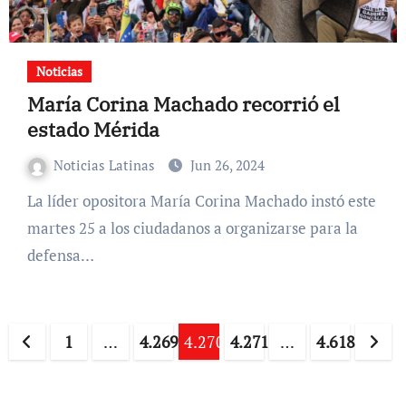
Noticias
María Corina Machado recorrió el
estado Mérida
Noticias Latinas
Jun 26, 2024
La líder opositora María Corina Machado instó este
martes 25 a los ciudadanos a organizarse para la
defensa…
Paginación
1
…
4.269
4.270
4.271
…
4.618
de