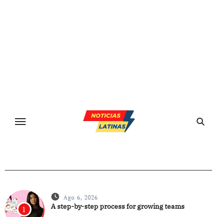
Ir
al
contenido
Ago 6, 2026
A step-by-step process for growing teams
1