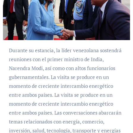
Durante su estancia, la líder venezolana sostendrá
reuniones con el primer ministro de India,
Narendra Modi, así como con altos funcionarios
gubernamentales. La visita se produce en un
momento de creciente intercambio energético
entre ambos países. La visita se produce en un
momento de creciente intercambio energético
entre ambos países. Las conversaciones abarcarán
temas relacionados con energía, comercio,
inversión, salud, tecnología, transporte y energías