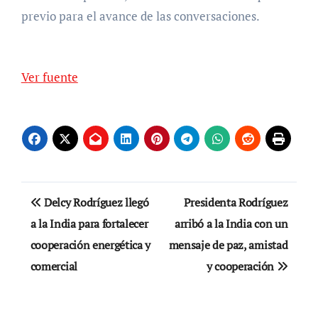
previo para el avance de las conversaciones.
Ver fuente
Navegación
Delcy Rodríguez llegó
Presidenta Rodríguez
de
a la India para fortalecer
arribó a la India con un
cooperación energética y
mensaje de paz, amistad
entradas
comercial
y cooperación