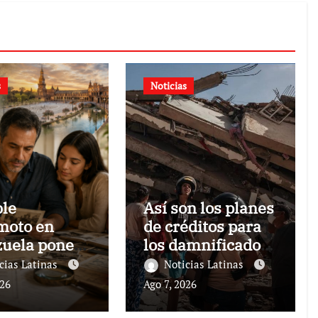
s
Noticias
ble
Así son los planes
moto en
de créditos para
uela pone
los damnificados
foco las
de los terremotos
cias Latinas
Noticias Latinas
nativas
026
Ago 7, 2026
es para