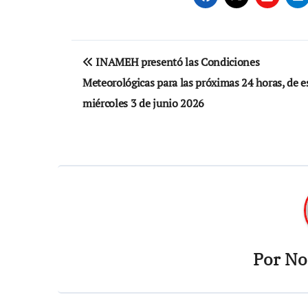
Navegación
INAMEH presentó las Condiciones
de
Meteorológicas para las próximas 24 horas, de e
entradas
miércoles 3 de junio 2026
Por
Not