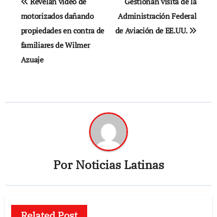
Revelan video de
Gestionan visita de la
de
motorizados dañando
Administración Federal
propiedades en contra de
de Aviación de EE.UU.
entradas
familiares de Wilmer
Azuaje
Por
Noticias Latinas
Related Post