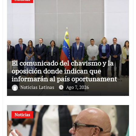
El comunicado del chavismo y la
oposición donde indican que
informarán al país oportunamente
sobre los avances alcanzado
Noticias Latinas
Ago 7, 2026
Noticias