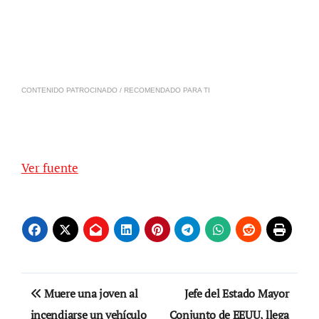
CONTENIDO PATROCINADO / RECOMENDADO PARA TI
Ver fuente
Navegación
Muere una joven al
Jefe del Estado Mayor
de
incendiarse un vehículo
Conjunto de EEUU, llega