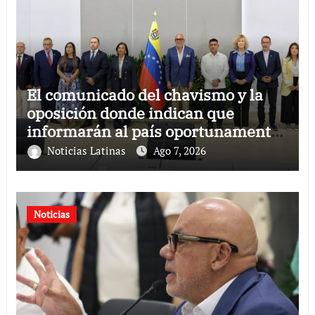
El comunicado del chavismo y la
oposición donde indican que
informarán al país oportunamente
sobre los avances alcanzado
Noticias Latinas
Ago 7, 2026
Noticias