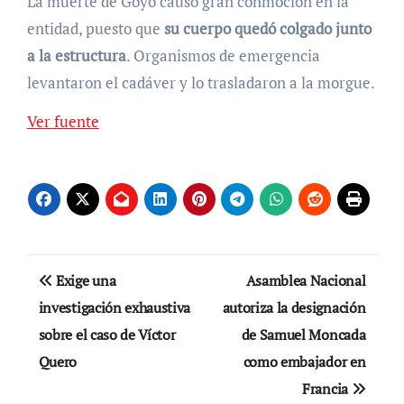
La muerte de Goyo causó gran conmoción en la
entidad, puesto que
su cuerpo quedó colgado junto
a la estructura
. Organismos de emergencia
levantaron el cadáver y lo trasladaron a la morgue.
Ver fuente
Navegación
Exige una
Asamblea Nacional
de
investigación exhaustiva
autoriza la designación
sobre el caso de Víctor
de Samuel Moncada
entradas
Quero
como embajador en
Francia