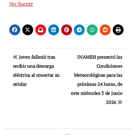
Ver fuente
Navegación
joven falleció tras
INAMEH presentó las
de
recibir una descarga
Condiciones
eléctrica al conectar su
Meteorológicas para las
entradas
celular
próximas 24 horas, de
este miércoles 3 de junio
2026