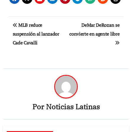
Navegación
MLB reduce
DeMar DeRozan se
de
suspensión al lanzador
convierte en agente libre
Cade Cavalli
entradas
Por
Noticias Latinas