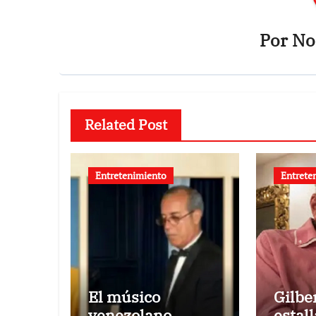
Por
Not
Related Post
Entretenimiento
Entrete
El músico
Gilbe
venezolano
estall