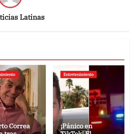
icias Latinas
nimiento
Entretenimiento
rto Correa
¡Pánico en
a tras
TikTok! El