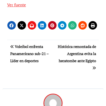
Ver fuente
Navegación
Voleibol enfrenta
Histórica remontada de
de
Panamericano sub-21 –
Argentina evita la
Líder en deportes
hecatombe ante Egipto
entradas