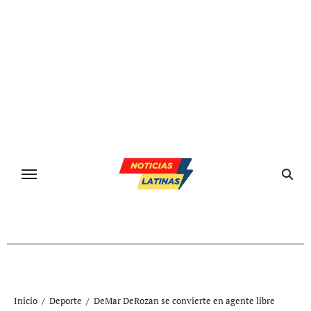
Ir
al
contenido
Inicio
Deporte
DeMar DeRozan se convierte en agente libre