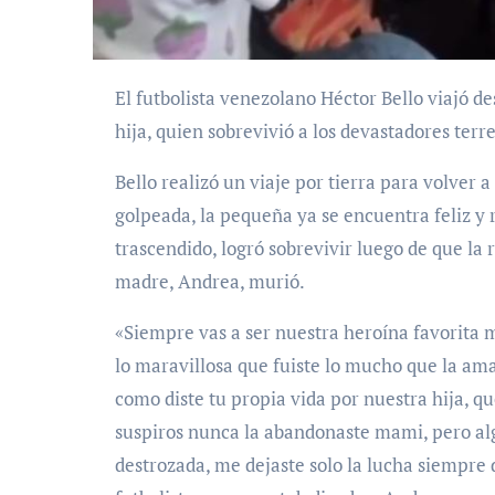
El futbolista venezolano Héctor Bello viajó desde Perú y protagonizó un emotivo encuentro con su
hija, quien sobrevivió a los devastadores terr
Bello realizó un viaje por tierra para volver
golpeada, la pequeña ya se encuentra feliz y
trascendido, logró sobrevivir luego de que la
madre, Andrea, murió.
«Siempre vas a ser nuestra heroína favorita 
lo maravillosa que fuiste lo mucho que la ama
como diste tu propia vida por nuestra hija, q
suspiros nunca la abandonaste mami, pero al
destrozada, me dejaste solo la lucha siempre