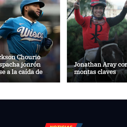
ckson Chourio
spacha jonrón
Jonathan Aray co
se a la caída de
montas claves
lwaukee