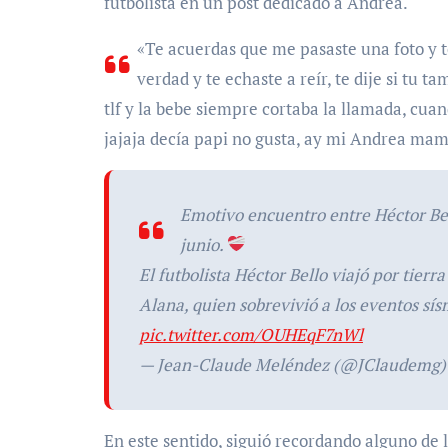
futbolista en un post dedicado a Andrea.
«Te acuerdas que me pasaste una foto y te 
verdad y te echaste a reír, te dije si tu 
tlf y la bebe siempre cortaba la llamada, cuan
jajaja decía papi no gusta, ay mi Andrea mam
Emotivo encuentro entre Héctor Bell
junio.
El futbolista Héctor Bello viajó por tier
Alana, quien sobrevivió a los eventos sís
pic.twitter.com/OUHEqF7nWl
— Jean-Claude Meléndez (@JClaudemg
En este sentido, siguió recordando alguno de