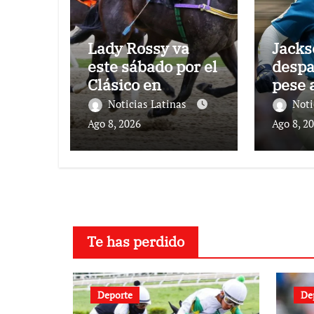
Lady Rossy va
Jacks
este sábado por el
despa
Clásico en
pese a
Valencia
Milw
Noticias Latinas
Noti
Ago 8, 2026
Ago 8, 2
Te has perdido
Deporte
De