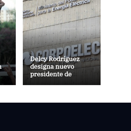
Delcy Rodríguez
n
designa nuevo
presidente de
Corpoelec y nuevo
viceministro de
Servicios Eléctricos