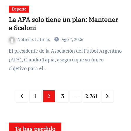
Deporte
La AFA solo tiene un plan: Mantener
a Scaloni
Noticias Latinas
Ago 7, 2026
El presidente de la Asociación del Fútbol Argentino
(AFA), Claudio Tapia, aseguró que su único
objetivo para el…
Paginación
1
2
3
…
2.761
de
entradas
Te has perdido