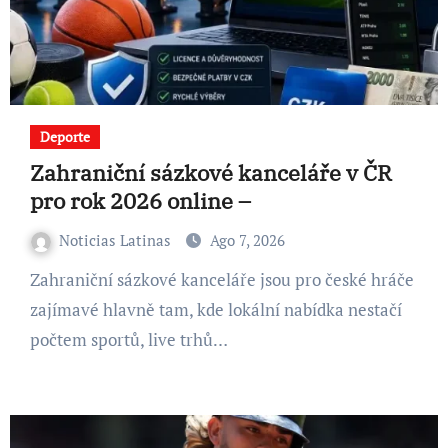
Deporte
Zahraniční sázkové kanceláře v ČR
pro rok 2026 online –
Noticias Latinas
Ago 7, 2026
Zahraniční sázkové kanceláře jsou pro české hráče
zajímavé hlavně tam, kde lokální nabídka nestačí
počtem sportů, live trhů…