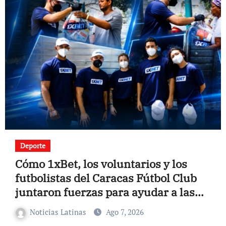
Deporte
Cómo 1xBet, los voluntarios y los
futbolistas del Caracas Fútbol Club
juntaron fuerzas para ayudar a las
familias de Venezuela
Noticias Latinas
Ago 7, 2026