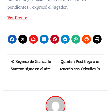
pendientes», expresó el jugador.
Ver fuente
Navegación
Regreso de Giancarlo
Quinten Post llega a un
de
Stanton sigue en el aire
acuerdo con Grizzlies
entradas