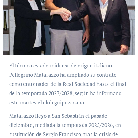
El técnico estadounidense de origen italiano
Pellegrino Matarazzo ha ampliado su contrato
como entrenador de la Real Sociedad hasta el final
de la temporada 2027/2028, según ha informado
este martes el club guipuzcoano.
Matarazzo llegó a San Sebastián el pasado
diciembre, mediada la temporada 2025/2026, en
sustitución de Sergio Francisco, tras la crisis de