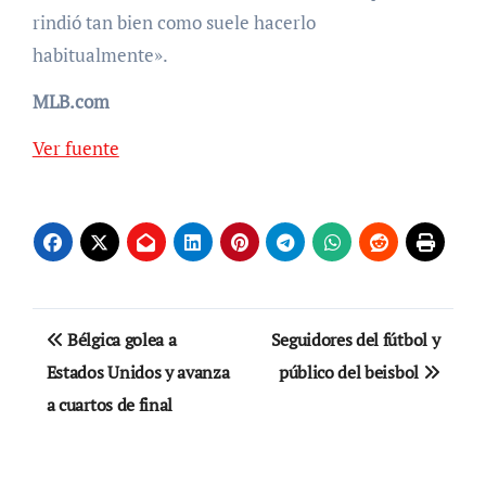
rindió tan bien como suele hacerlo
habitualmente».
MLB.com
Ver fuente
Navegación
Bélgica golea a
Seguidores del fútbol y
de
Estados Unidos y avanza
público del beisbol
a cuartos de final
entradas