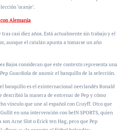
lección ‘oranje’.
 con Alemania
tras casi diez años. Está actualmente sin trabajo y el
or, aunque el catalán apunta a tomarse un año
íses Bajos consideran que este contexto representa una
Pep Guardiola de asumir el banquillo de la selección.
 el banquillo es el exinternacional neerlandés Ronald
ue describió la manera de entrenar de Pep y cómo
cho vínculo que une al español con Cruyff. Otro que
d Gullit en una intervención con beIN SPORTS, quien
a son Arne Slot o Erick ten Hag, pero que Pep
 «flaco» y «le encanta el fútbol holandés».