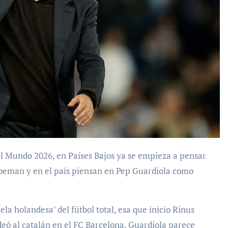
 Koeman y en el país piensan en Pep Guardiola como
ela holandesa’ del fútbol total, esa que inicio Rinus
deó al catalán en el FC Barcelona, Guardiola parece