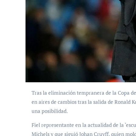
Tras la eliminación tempranera de la Copa del Mundo 2026, en Países Bajos ya se empieza a pensar
en aires de cambios tras la salida de Ronald
una posibilidad.
Fiel representante en la actualidad de la ‘escu
Michels y que siguió Johan Cruyff, quien mol