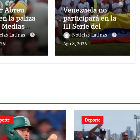
r Abreu
Venezuela no
en la paliza
participará en la
s Medias
III Serie del
 sobre los
Caribe Kids
cias Latinas
Noticias Latinas
icos
Nayarit 2026
026
Ago 8, 2026
porte
Deporte