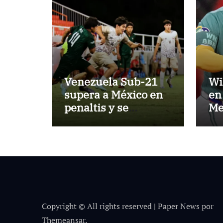
Venezuela Sub-21
Wi
supera a México en
en 
penaltis y se
Me
adjudica el oro
lo
Copyright © All rights reserved
|
Paper News
por
Themeansar
.