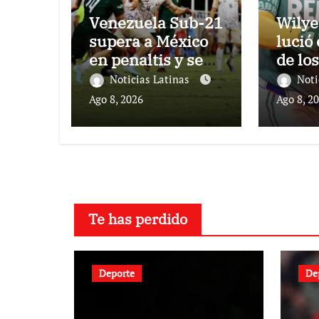
Venezuela Sub-21
Wilye
supera a México
lució 
en penaltis y se
de lo
adjudica el oro
Rojas
Noticias Latinas
Noti
Atlét
Ago 8, 2026
Ago 8, 2
Te has perdido
Deporte
De