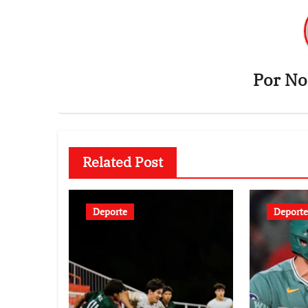
Por
Not
Related Post
Deporte
Deporte