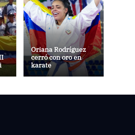
Oriana Rodríguez
II
cerró con oro en
ids
karate