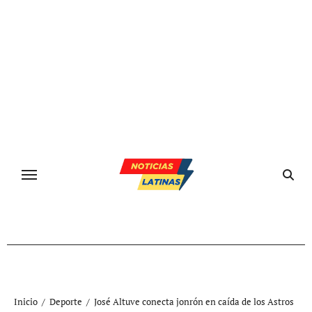
Ir
al
contenido
Inicio
Deporte
José Altuve conecta jonrón en caída de los Astros