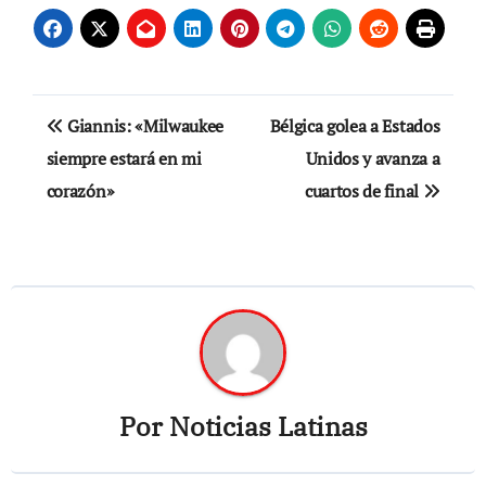
Navegación
Giannis: «Milwaukee
Bélgica golea a Estados
de
siempre estará en mi
Unidos y avanza a
corazón»
cuartos de final
entradas
Por
Noticias Latinas