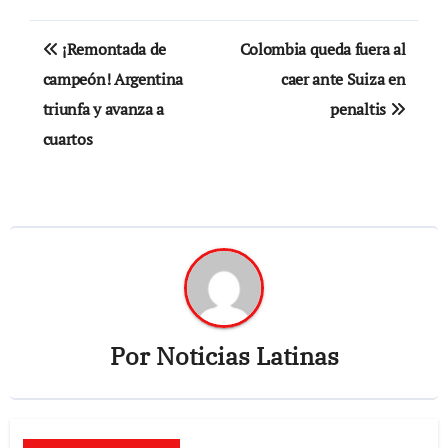
Navegación
¡Remontada de
Colombia queda fuera al
de
campeón! Argentina
caer ante Suiza en
triunfa y avanza a
penaltis
entradas
cuartos
Por
Noticias Latinas