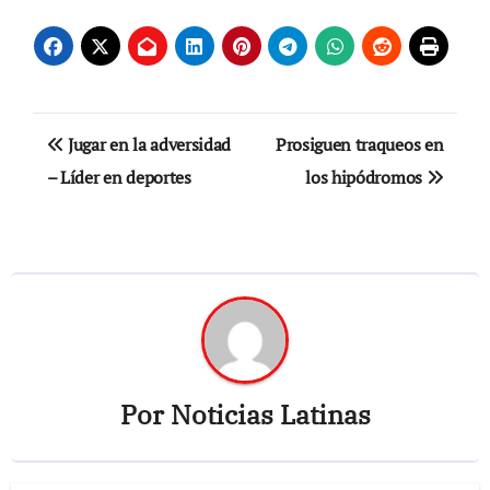
Navegación
Jugar en la adversidad
Prosiguen traqueos en
de
– Líder en deportes
los hipódromos
entradas
Por
Noticias Latinas