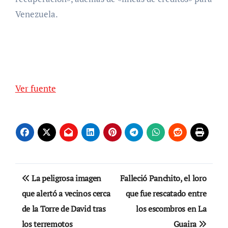
Venezuela.
Ver fuente
Navegación
La peligrosa imagen
Falleció Panchito, el loro
de
que alertó a vecinos cerca
que fue rescatado entre
de la Torre de David tras
los escombros en La
entradas
los terremotos
Guaira