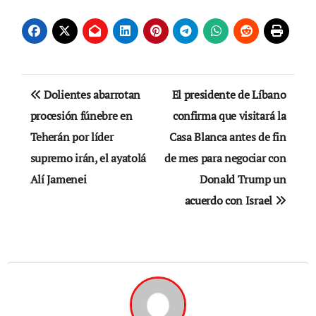
Navegación
Dolientes abarrotan
El presidente de Líbano
de
procesión fúnebre en
confirma que visitará la
Teherán por líder
Casa Blanca antes de fin
entradas
supremo irán, el ayatolá
de mes para negociar con
Alí Jamenei
Donald Trump un
acuerdo con Israel