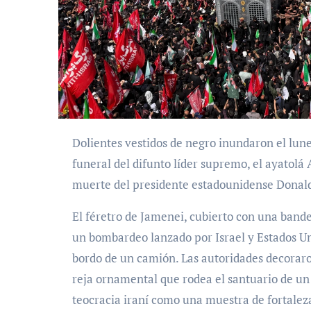
Dolientes vestidos de negro inundaron el lunes la capital de Irán para una procesión como parte del
funeral del difunto líder supremo, el ayatolá
muerte del presidente estadounidense Donal
El féretro de Jamenei, cubierto con una bander
un bombardeo lanzado por Israel y Estados Uni
bordo de un camión. Las autoridades decoraro
reja ornamental que rodea el santuario de un
teocracia iraní como una muestra de fortalez