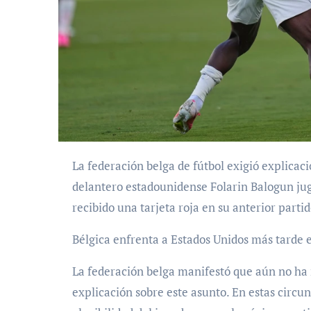
La federación belga de fútbol exigió explicaciones a la FIFA sobre una decisión que permitió al
delantero estadounidense Folarin Balogun jug
recibido una tarjeta roja en su anterior partid
Bélgica enfrenta a Estados Unidos más tarde el
La federación belga manifestó que aún no ha r
explicación sobre este asunto. En estas circ