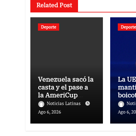
Related Post
Deporte
Deporte
Venezuela sacó la
La U
casta y el pase a
manti
la AmeriCup
boicot
femenina
Noticias Latinas
Noti
Ago 6, 2026
Ago 6, 2