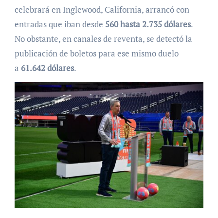
celebrará en Inglewood, California, arrancó con
entradas que iban desde
560 hasta 2.735 dólares
.
No obstante, en canales de reventa, se detectó la
publicación de boletos para ese mismo duelo
a
61.642 dólares
.