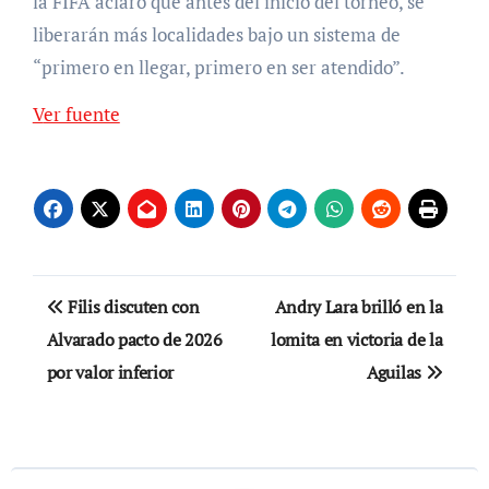
la FIFA aclaró que antes del inicio del torneo, se
liberarán más localidades bajo un sistema de
“primero en llegar, primero en ser atendido”.
Ver fuente
Navegación
Filis discuten con
Andry Lara brilló en la
de
Alvarado pacto de 2026
lomita en victoria de la
por valor inferior
Aguilas
entradas