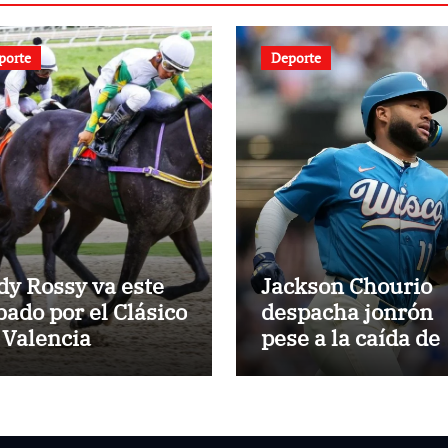
porte
Deporte
dy Rossy va este
Jackson Chourio
bado por el Clásico
despacha jonrón
 Valencia
pese a la caída de
Milwaukee