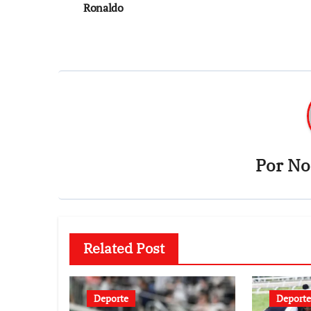
de
Ronaldo
entradas
Por
Not
Related Post
Deporte
Deporte