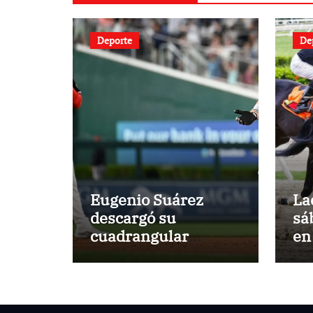
Deporte
De
Eugenio Suárez
La
descargó su
sá
cuadrangular
en
número 15 con los
Rojos