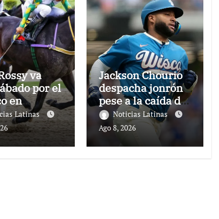
Rossy va
Jackson Chourio
sábado por el
despacha jonrón
co en
pese a la caída de
cia
Milwaukee
cias Latinas
Noticias Latinas
026
Ago 8, 2026