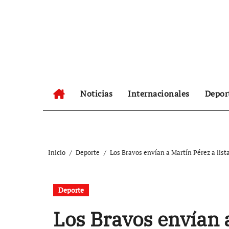
Ir
al
contenido
Noticias
Internacionales
Depor
Inicio
Deporte
Los Bravos envían a Martín Pérez a list
Deporte
Los Bravos envían a