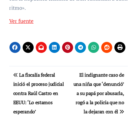
ritmo».
Ver fuente
Navegación
La fiscalía federal
El indignante caso de
de
inició el proceso judicial
una niña que ‘denunció’
contra Raúl Castro en
a su papá por abusarla,
entradas
EEUU: ‘Lo estamos
rogó a la policía que no
esperando’
la dejaran con él