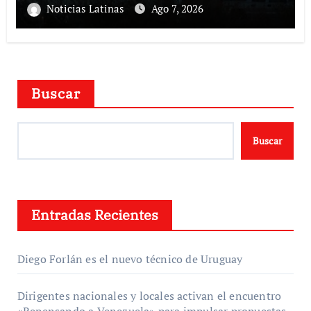
420.000 barriles diarios
Noticias Latinas
Ago 7, 2026
Buscar
Buscar
Entradas Recientes
Diego Forlán es el nuevo técnico de Uruguay
Dirigentes nacionales y locales activan el encuentro