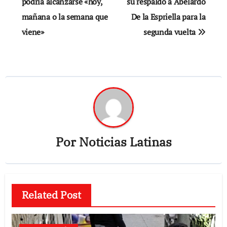
de
podría alcanzarse «hoy,
su respaldo a Abelardo
mañana o la semana que
De la Espriella para la
entradas
viene»
segunda vuelta
Por
Noticias Latinas
Related Post