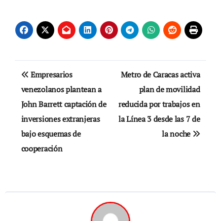
Navegación
Empresarios
Metro de Caracas activa
de
venezolanos plantean a
plan de movilidad
John Barrett captación de
reducida por trabajos en
entradas
inversiones extranjeras
la Línea 3 desde las 7 de
bajo esquemas de
la noche
cooperación