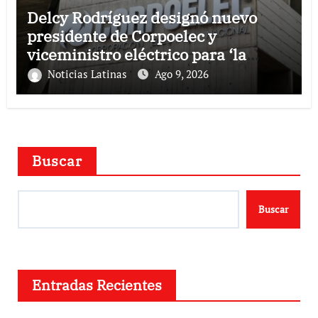
Delcy Rodríguez designó nuevo
presidente de Corpoelec y
viceministro eléctrico para ‘la
recuperación del servicio’
Noticias Latinas
Ago 9, 2026
Buscar
Buscar
Entradas Recientes