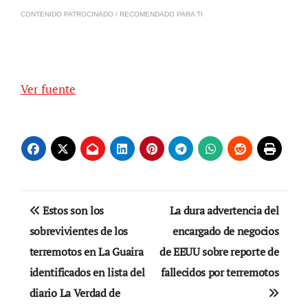
CONTENIDO PATROCINADO / RECOMENDADO PARA TI
Ver fuente
Navegación
Estos son los
La dura advertencia del
de
sobrevivientes de los
encargado de negocios
terremotos en La Guaira
de EEUU sobre reporte de
entradas
identificados en lista del
fallecidos por terremotos
diario La Verdad de