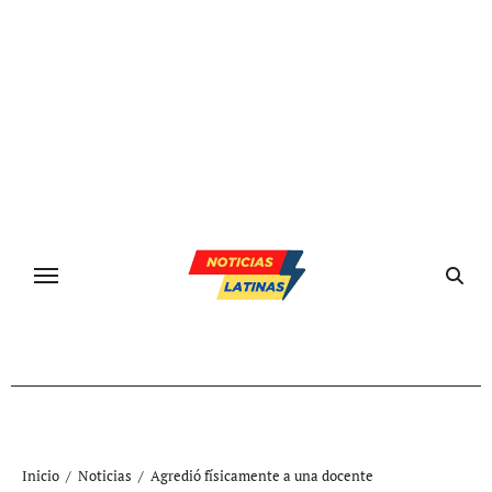
Ir
al
contenido
Inicio
Noticias
Agredió físicamente a una docente