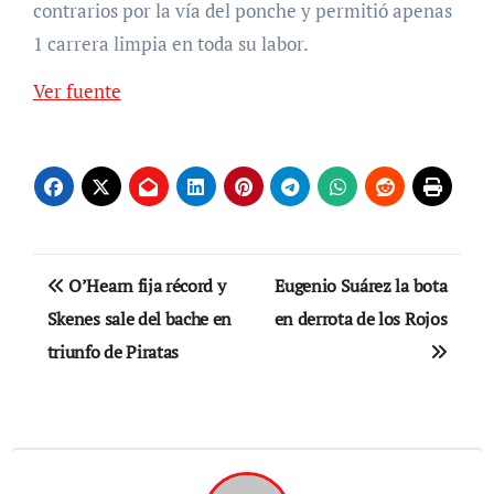
contrarios por la vía del ponche y permitió apenas
1 carrera limpia en toda su labor.
Ver fuente
Navegación
O’Hearn fija récord y
Eugenio Suárez la bota
de
Skenes sale del bache en
en derrota de los Rojos
triunfo de Piratas
entradas