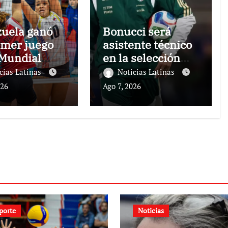
uela ganó
Bonucci será
imer juego
asistente técnico
 Mundial
en la selección
nino
italiana
cias Latinas
Noticias Latinas
026
Ago 7, 2026
porte
Noticias