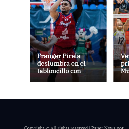
Franger Pirela
Ve
deslumbra en el
pr
tabloncillo con
Mu
Freseros de Irapuato
Copyright © All rights reserved
|
Paper News
por