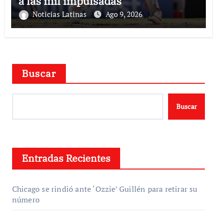
a las mil impulsadas
Noticias Latinas
Ago 9, 2026
Buscar
Buscar
Entradas Recientes
Chicago se rindió ante ‘Ozzie’ Guillén para retirar su
número