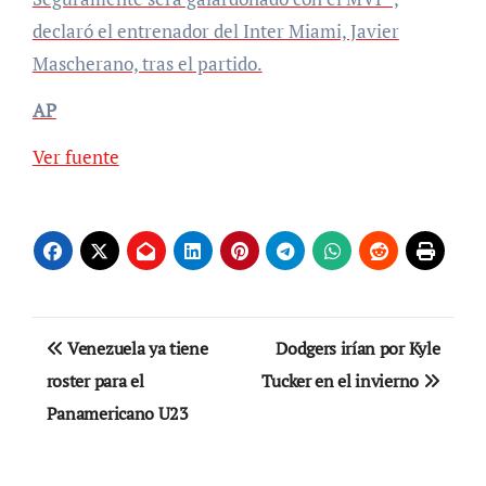
declaró el entrenador del Inter Miami, Javier
Mascherano, tras el partido.
AP
Ver fuente
Navegación
Venezuela ya tiene
Dodgers irían por Kyle
de
roster para el
Tucker en el invierno
Panamericano U23
entradas