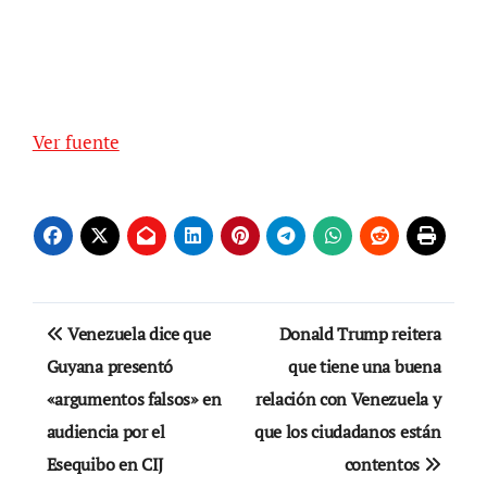
Ver fuente
Navegación
Venezuela dice que
Donald Trump reitera
de
Guyana presentó
que tiene una buena
«argumentos falsos» en
relación con Venezuela y
entradas
audiencia por el
que los ciudadanos están
Esequibo en CIJ
contentos