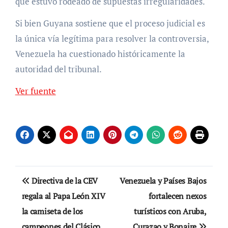
que estuvo rodeado de supuestas irregularidades.
Si bien Guyana sostiene que el proceso judicial es
la única vía legítima para resolver la controversia,
Venezuela ha cuestionado históricamente la
autoridad del tribunal.
Ver fuente
Navegación
Directiva de la CEV
Venezuela y Países Bajos
de
regala al Papa León XIV
fortalecen nexos
la camiseta de los
turísticos con Aruba,
entradas
campeones del Clásico
Curazao y Bonaire