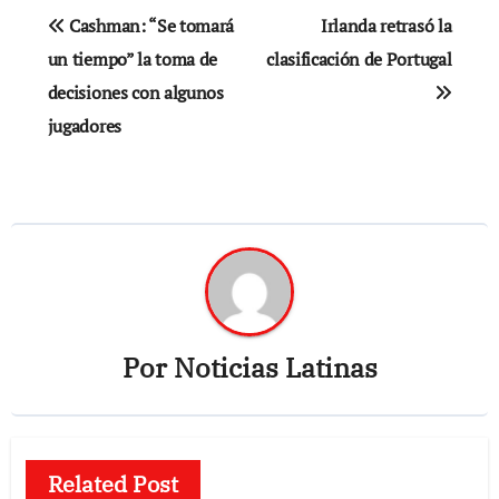
Navegación
Cashman: “Se tomará
Irlanda retrasó la
de
un tiempo” la toma de
clasificación de Portugal
decisiones con algunos
entradas
jugadores
Por
Noticias Latinas
Related Post