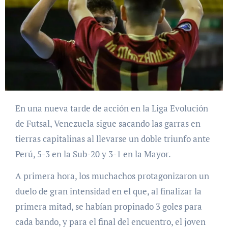
En una nueva tarde de acción en la Liga Evolución
de Futsal, Venezuela sigue sacando las garras en
tierras capitalinas al llevarse un doble triunfo ante
Perú, 5-3 en la Sub-20 y 3-1 en la Mayor.
A primera hora, los muchachos protagonizaron un
duelo de gran intensidad en el que, al finalizar la
primera mitad, se habían propinado 3 goles para
cada bando, y para el final del encuentro, el joven