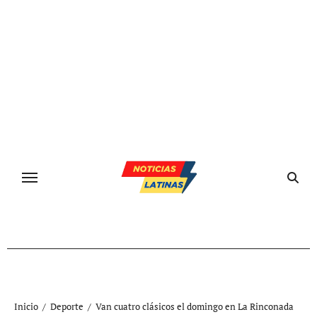
Ir
al
contenido
Inicio
Deporte
Van cuatro clásicos el domingo en La Rinconada