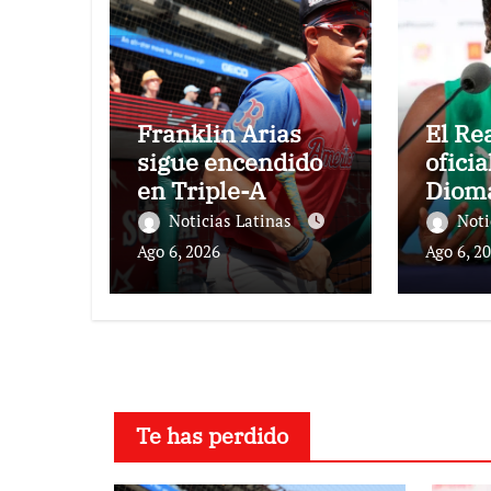
Franklin Arias
El Re
sigue encendido
oficia
en Triple-A
Diom
Noticias Latinas
Noti
Ago 6, 2026
Ago 6, 2
Te has perdido