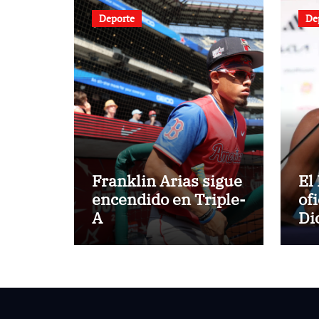
Deporte
De
Franklin Arias sigue
El
encendido en Triple-
ofi
A
Di