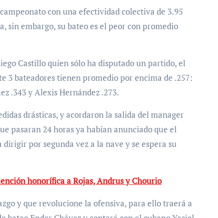
l campeonato con una efectividad colectiva de 3.95
a, sin embargo, su bateo es el peor con promedio
iego Castillo quien sólo ha disputado un partido, el
e 3 bateadores tienen promedio por encima de .257:
ez .343 y Alexis Hernández .273.
medidas drásticas, y acordaron la salida del manager
 que pasaran 24 horas ya habían anunciado que el
dirigir por segunda vez a la nave y se espera su
ención honorífica a Rojas, Andrus y Chourio
zgo y que revolucione la ofensiva, para ello traerá a
de bateo Ender Chávez y contará con el cubano Yasiel