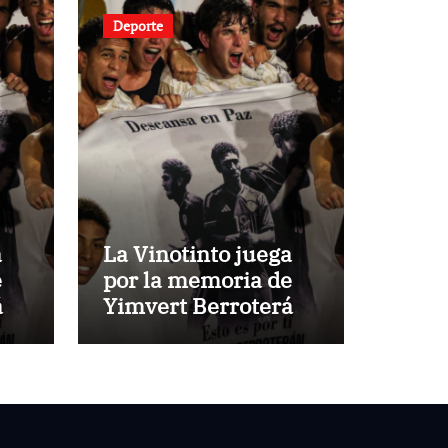
Deporte
a
La Vinotinto juega
e
por la memoria de
án
Yimvert Berroterán
o
en Santo Domingo