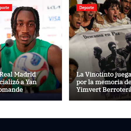
porte
Deporte
 Real Madrid
La Vinotinto jueg
cializó a Yan
por la memoria d
omande
Yimvert Berroter
en Santo Doming