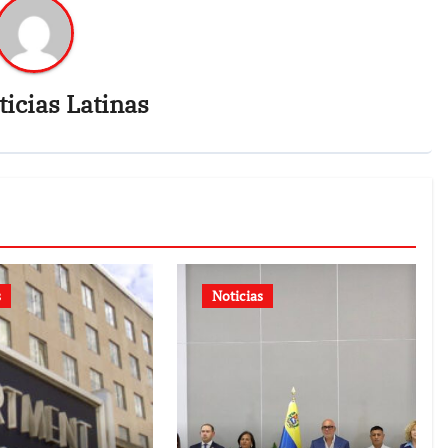
icias Latinas
s
Noticias