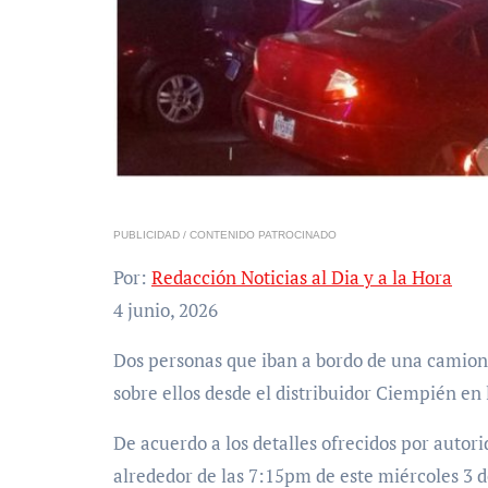
PUBLICIDAD / CONTENIDO PATROCINADO
Por:
Redacción Noticias al Dia y a la Hora
4 junio, 2026
Dos personas que iban a bordo de una camioneta fallecieron después de que una gandola cayera
sobre ellos desde el distribuidor Ciempién en
De acuerdo a los detalles ofrecidos por autorid
alrededor de las 7:15pm de este miércoles 3 d