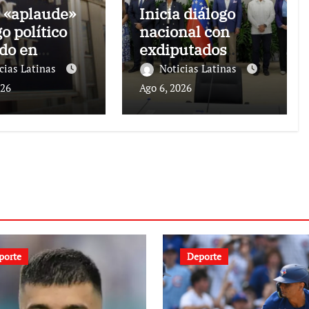
 «aplaude»
Inicia diálogo
o político
nacional con
ado en
exdiputados
uela
opositores de la
cias Latinas
Noticias Latinas
AN de 2015
026
Ago 6, 2026
porte
Deporte