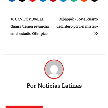
Navegación
UCV FC y Dvo. La
Mbappé: «Soy el cuarto
de
Guaira tienen revancha
delantero para el míster»
en el estadio Olímpico
entradas
Por
Noticias Latinas