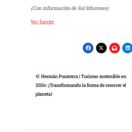
(Con información de Sol Sthormes)
Navegación
Ver fuente
de
entradas
Navegación
Hermán Pocaterra | Turismo sostenible en
de
2026: ¡Transformando la forma de recorrer el
entradas
planeta!