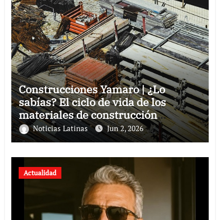
Construcciones Yamaro | ¿Lo
sabías? El ciclo de vida de los
materiales de construcción
revoluciona eficiencia en proyectos
Noticias Latinas
Jun 2, 2026
modernos
Actualidad