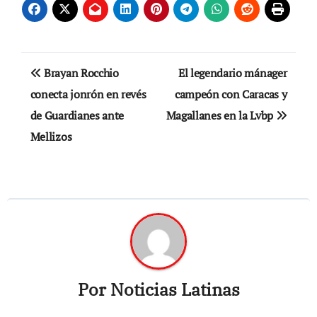
Navegación
Brayan Rocchio
El legendario mánager
de
conecta jonrón en revés
campeón con Caracas y
de Guardianes ante
Magallanes en la Lvbp
entradas
Mellizos
Por
Noticias Latinas