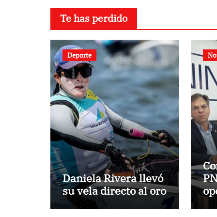
Te has perdido
Deporte
No
Co
Daniela Rivera llevó
PN
su vela directo al oro
op
re
Ve