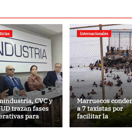
ticias
Internacionales
nindustria, CVC y
Marruecos conde
UD trazan fases
a 7 taxistas por
erativas para
facilitar la
construir a
migración irregul
nezuela
hacia Ceuta