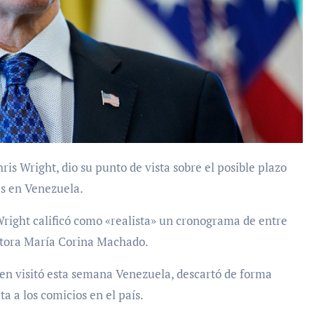
es en Venezuela.
Wright calificó como «realista» un cronograma de entre
sitora María Corina Machado.
en visitó esta semana Venezuela, descartó de forma
ta a los comicios en el país.