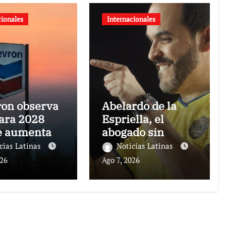
cionales
Internacionales
on observa
Abelardo de la
ara 2028
Espriella, el
e aumentar
abogado sin
oducción en
experiencia que
cias Latinas
Noticias Latinas
uela y
empezó a
026
Ago 7, 2026
er alrededor
gobernar
0.000
Colombia
es diarios