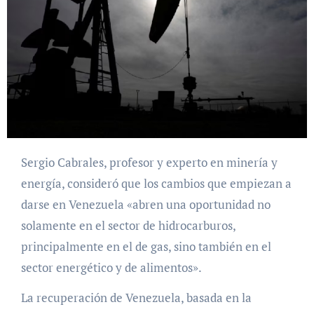
Sergio Cabrales, profesor y experto en minería y
energía, consideró que los cambios que empiezan a
darse en Venezuela «abren una oportunidad no
solamente en el sector de hidrocarburos,
principalmente en el de gas, sino también en el
sector energético y de alimentos».
La recuperación de Venezuela, basada en la