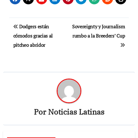
Navegación
Dodgers están
Sovereignty y Journalism
de
cómodos gracias al
rumbo a la Breeders’ Cup
pitcheo abridor
entradas
Por
Noticias Latinas