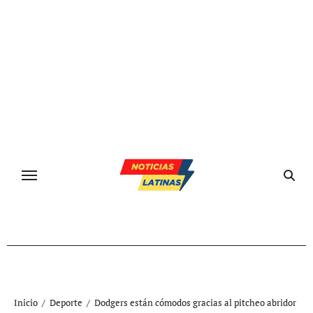
Ir
al
contenido
Inicio
Deporte
Dodgers están cómodos gracias al pitcheo abridor