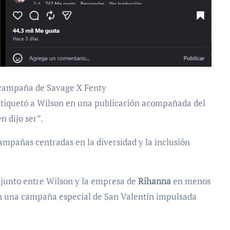
a campaña de Savage X Fenty
 etiquetó a Wilson en una publicación acompañada del
 dijo ser”.
ampañas centradas en la diversidad y la inclusión
njunto entre Wilson y la empresa de
Rihanna
en menos
en una campaña especial de San Valentín impulsada