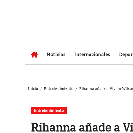
Ir
al
contenido
Noticias
Internacionales
Depor
Inicio
Entretenimiento
Rihanna añade a Vivian Wilson
Entretenimiento
Rihanna añade a Viv