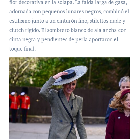
flor decorativa en la solapa. La falda larga de gasa,
adornada con pequeños lunares negros, combinó el
estilismo junto a un cinturón fino, stilettos nude y
clutch rígido. El sombrero blanco de ala ancha con
cinta negra y pendientes de perla aportaron el
toque final.