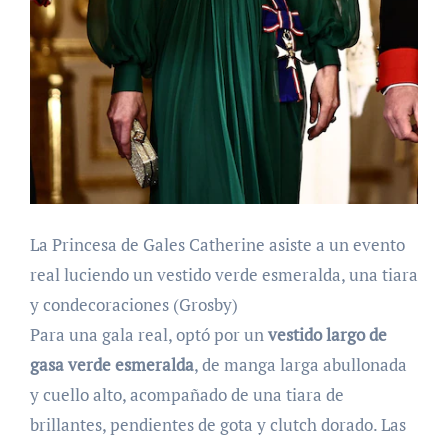
La Princesa de Gales Catherine asiste a un evento
real luciendo un vestido verde esmeralda, una tiara
y condecoraciones (Grosby)
Para una gala real, optó por un
vestido largo de
gasa verde esmeralda
, de manga larga abullonada
y cuello alto, acompañado de una tiara de
brillantes, pendientes de gota y clutch dorado. Las