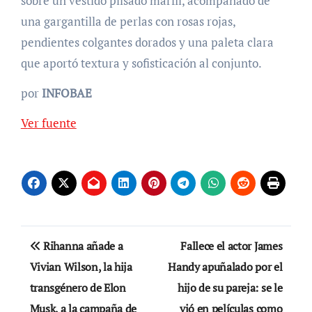
sobre un vestido plisado marfil, acompañado de
una gargantilla de perlas con rosas rojas,
pendientes colgantes dorados y una paleta clara
que aportó textura y sofisticación al conjunto.
por
INFOBAE
Ver fuente
Navegación
Rihanna añade a
Fallece el actor James
de
Vivian Wilson, la hija
Handy apuñalado por el
transgénero de Elon
hijo de su pareja: se le
entradas
Musk, a la campaña de
vió en películas como