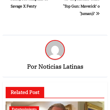
Savage X Fenty
‘Top Gun: Maverick’ o
‘Jumanji’
Por
Noticias Latinas
Related Post
Entretenimiento