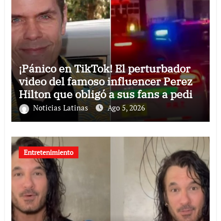
¡Pánico en TikTok! El perturbador
video del famoso influencer Perez
Hilton que obligó a sus fans a pedir
ayuda médica
Noticias Latinas
Ago 5, 2026
Entretenimiento