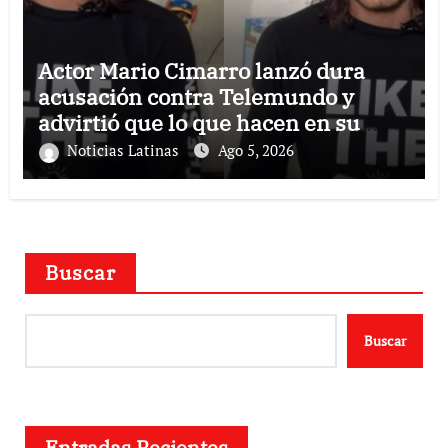
Actor Mario Cimarro lanzó dura
acusación contra Telemundo y
advirtió que lo que hacen en su
contra es ilegal en EEUU
Noticias Latinas
Ago 5, 2026
Buscar
Buscar
Entradas Recientes