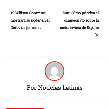
Navegación
Willson Contreras
Dani Olmo prioriza el
de
mostrará su poder en el
campeonato sobre la
Derby de jonrones
racha invicta de España
entradas
Por
Noticias Latinas