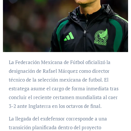
La Federación Mexicana de Fútbol oficializó la
designación de Rafael Márquez como director
técnico de la selección mexicana de futbol. El
estratega asume el cargo de forma inmediata tras
concluir el reciente certamen mundialista al caer
3-2 ante Inglaterra en los octavos de final.
La llegada del exdefensor corresponde a una
transición planificada dentro del proyecto